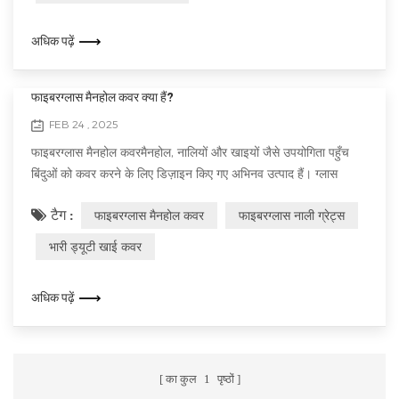
अधिक पढ़ें
फाइबरग्लास मैनहोल कवर क्या हैं?
FEB 24 , 2025
फाइबरग्लास मैनहोल कवरमैनहोल, नालियों और खाइयों जैसे उपयोगिता पहुँच
बिंदुओं को कवर करने के लिए डिज़ाइन किए गए अभिनव उत्पाद हैं। ग्लास
फाइबर और राल के संयोजन से बने, वे चरम मौसम की स्थिति, भारी यातायात
टैग :
फाइबरग्लास मैनहोल कवर
फाइबरग्लास नाली ग्रेट्स
भार और कठोर वातावरण का सामना करने के लिए इंजीनियर हैं। पारंपरिक धातु
कवर के विपरीत, फाइबरग्लास मैनहोल कवर कई तरह के लाभ प्रदान करते हैं
भारी ड्यूटी खाई कवर
जो उन्हें नगरपालिका से लेकर औद्योगिक अनुप्रयोगों तक विभिन्न उद्य...
अधिक पढ़ें
का कुल
1
पृष्ठों