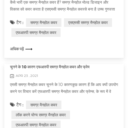
कैसे भारी एक समग्र मैनहोल कवर है? समग्र मैनहोल मोल्ड डिजाइन और
विकास को कवर करता है एसएमसी समग्र मैनहोल कवरसे बना है उच्च गुणवत्ता
असंतृप्त पॉलिएस्टर राल और ग्लास फाइबर। इसे एक समय में उच्च तापमान और
टैग :
समग्र मैनहोल कवर
एसएमसी समग्र मैनहोल कवर
मोल्डिंग के माध्यम से उच्च दबाव के तहत ढाला जाता है। प्रक्रिया। करने के
लिए एक विकसित उच्च गुणवत्ता और उच्च प्रदर्शन एसएमसी समग्र मैनहोल
एफआरपी समग्र मैनहोल कवर
कवर, हमें उत्पाद मानक, उत्पाद के आकार, कार्यात्मक आवश्यकताओं और...
अधिक पढ़ें
चुनने के 10 कारण एफआरपी समग्र मैनहोल कवर और फ्रेम
APR 23 , 2021
एमसी समग्र मैनहोल कवर चुनने के 10 कारणकुछ कारण हैं कि आप क्यों उपयोग
करने पर विचार करें एफआरपी समग्र मैनहोल कवर और फ्रेम्स, के रूप में वे
उपयोगी मैनहोल कवर पारंपरिक सामग्री के साथ तुलना करते हैं। अगर आप नई
टैग :
समग्र मैनहोल कवर
समग्र सामग्रियों में बदलने की योजना बना रहे हैं, निम्नलिखित कारण आपको
जानने में मदद कर सकते हैं लाभ और मुख्य विशेषताएं 1. शून्य स्क्रैप मूल्य है...
लॉक करने योग्य समग्र मैनहोल कवर
एफआरपी समग्र मैनहोल कवर