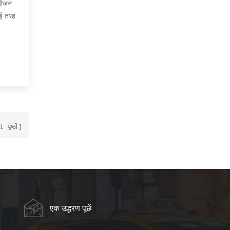
ंयोजन
कई तरह
1
पृष्ठों
एक उद्धरण पूछें