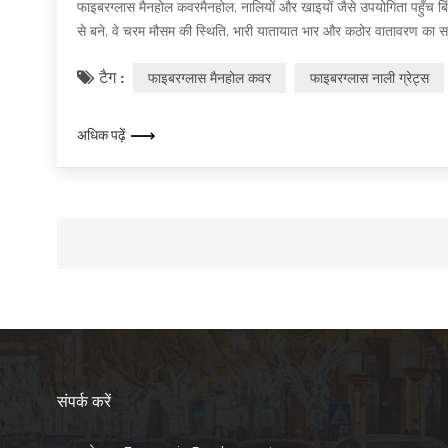
फाइबरग्लास मैनहोल कवरमैनहोल, नालियों और खाइयों जैसे उपयोगिता पहुँच ब
से बने, वे चरम मौसम की स्थिति, भारी यातायात भार और कठोर वातावरण का स
के लाभ प्रदान करते हैं जो उन्हें नगरपालिका से लेकर औद्योगिक अनुप्रयोगों तक 
टैग :
फाइबरग्लास मैनहोल कवर
फाइबरग्लास नाली ग्रेट्स
अधिक पढ़ें
संपर्क करें