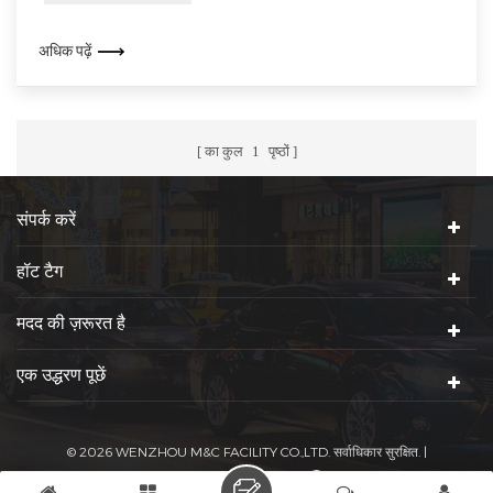
जो उन्हें नगरपालिका से लेकर औद्योगिक अनुप्रयोगों तक विभिन्न उद्य...
अधिक पढ़ें
का कुल
1
पृष्ठों
संपर्क करें
हॉट टैग
मदद की ज़रूरत है
एक उद्धरण पूछें
© 2026 WENZHOU M&C FACILITY CO.,LTD. सर्वाधिकार सुरक्षित. |
आईपीवी 6 नेटवर्क समर्थित है