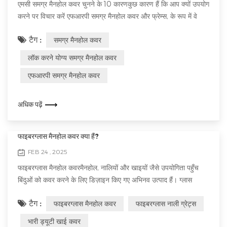
एमसी समग्र मैनहोल कवर चुनने के 10 कारणकुछ कारण हैं कि आप क्यों उपयोग
करने पर विचार करें एफआरपी समग्र मैनहोल कवर और फ्रेम्स, के रूप में वे
उपयोगी मैनहोल कवर पारंपरिक सामग्री के साथ तुलना करते हैं। अगर आप नई
टैग :
समग्र मैनहोल कवर
समग्र सामग्रियों में बदलने की योजना बना रहे हैं, निम्नलिखित कारण आपको
जानने में मदद कर सकते हैं लाभ और मुख्य विशेषताएं 1. शून्य स्क्रैप मूल्य है...
लॉक करने योग्य समग्र मैनहोल कवर
एफआरपी समग्र मैनहोल कवर
अधिक पढ़ें
फाइबरग्लास मैनहोल कवर क्या हैं?
FEB 24 , 2025
फाइबरग्लास मैनहोल कवरमैनहोल, नालियों और खाइयों जैसे उपयोगिता पहुँच
बिंदुओं को कवर करने के लिए डिज़ाइन किए गए अभिनव उत्पाद हैं। ग्लास
फाइबर और राल के संयोजन से बने, वे चरम मौसम की स्थिति, भारी यातायात
टैग :
फाइबरग्लास मैनहोल कवर
फाइबरग्लास नाली ग्रेट्स
भार और कठोर वातावरण का सामना करने के लिए इंजीनियर हैं। पारंपरिक धातु
कवर के विपरीत, फाइबरग्लास मैनहोल कवर कई तरह के लाभ प्रदान करते हैं
भारी ड्यूटी खाई कवर