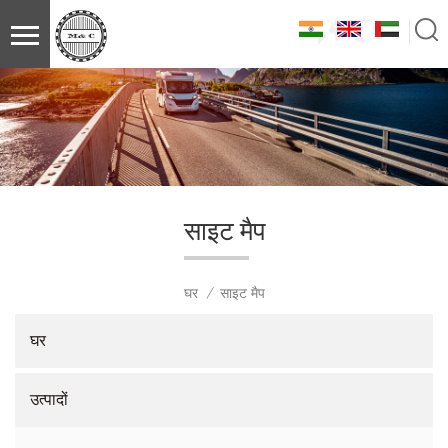
साइट मैप
घर
साइट मैप
/
घर
उत्पादों