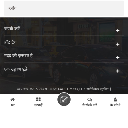
ब्लॉग
संपर्क करें
हॉट टैग
मदद की ज़रूरत है
एक उद्धरण पूछें
© 2026 WENZHOU M&C FACILITY CO.,LTD. सर्वाधिकार सुरक्षित. |
आईपीवी 6 नेटवर्क समर्थित है
|
|
गोपनीयता नीति
साइट मैप
XML
घर
उत्पादों
से संपर्क करें
के बारे में