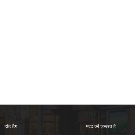
हॉट टैग
मदद की ज़रूरत है