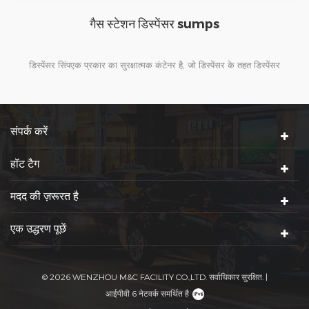
डी 400 / सी 250 भारी शुल्क समग्र मैनहोल कवर और फ्रेम के
साथ या के बिना निरीक्षण छेद, मुहरबंद, लॉक करने योग्य
350 मिमी से स्पष्ट उद्घाटन करने के लिए 900 मिमी एफआरपी मैनहोल कवर के
लिए पेट्रोल स्टेशन। भारी शुल्क मैनहोल कवर उपयुक्त हैं के लिए भारी माल के
वाहनों के भीतर स्थापना टोंके डिलीवरी क्षेत्र, शहर मुख्य सड़क जैसे तस्करी वाले
क्षेत्रों में तस्करी क्षेत्र और राजमार्ग रोड क्षेत्र। चीन में, पेट्रोचिना और Sinopec
संपर्क करें
कई वर्षों के लिए हमारे वफादार ग्राहक हैं। विदेश में, यूके, यूएसए, ऑस्ट्रेलिया,
केन्या, युगांडा, सिंगापुर, मलेशिया और अन्य देश अपने कवर का उपयोग कर रहे हैं।
हॉट टैग
मदद की ज़रूरत है
एक उद्धरण पूछें
© 2026 WENZHOU M&C FACILITY CO.,LTD. सर्वाधिकार सुरक्षित. |
आईपीवी 6 नेटवर्क समर्थित है