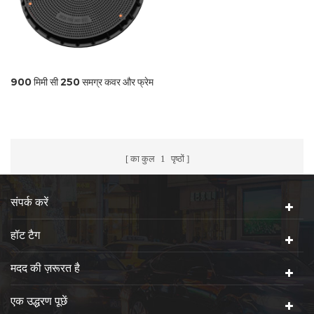
900 मिमी सी 250 समग्र कवर और फ्रेम
का कुल
1
पृष्ठों
संपर्क करें
हॉट टैग
मदद की ज़रूरत है
एक उद्धरण पूछें